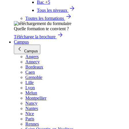
Bac +5
Tous les niveaux
Toutes les formations
Quelle formation te convient ?
Télécharge la brochure
Campus
Campus
Angers
Annecy
Bordeaux
Caen
Grenoble
Lille
Lyon
Melun
Montpellier
Nancy
Nantes
Nice
Paris
Rennes