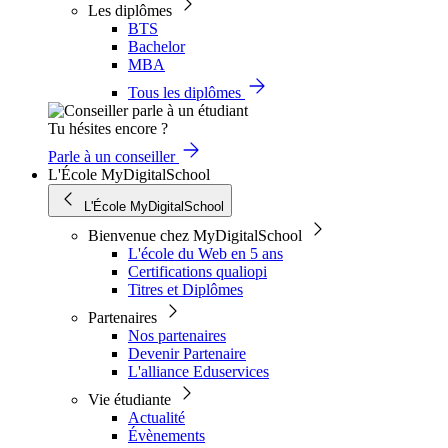
Les diplômes
BTS
Bachelor
MBA
Tous les diplômes
Tu hésites encore ?
Parle à un conseiller
L'École MyDigitalSchool
L'École MyDigitalSchool
Bienvenue chez MyDigitalSchool
L'école du Web en 5 ans
Certifications qualiopi
Titres et Diplômes
Partenaires
Nos partenaires
Devenir Partenaire
L'alliance Eduservices
Vie étudiante
Actualité
Évènements