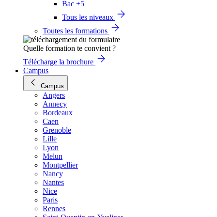
Bac +5
Tous les niveaux
Toutes les formations
Quelle formation te convient ?
Télécharge la brochure
Campus
Campus
Angers
Annecy
Bordeaux
Caen
Grenoble
Lille
Lyon
Melun
Montpellier
Nancy
Nantes
Nice
Paris
Rennes