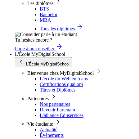
Les diplômes
BTS
Bachelor
MBA
Tous les diplômes
Tu hésites encore ?
Parle à un conseiller
L'École MyDigitalSchool
L'École MyDigitalSchool
Bienvenue chez MyDigitalSchool
L'école du Web en 5 ans
Certifications qualiopi
Titres et Diplômes
Partenaires
Nos partenaires
Devenir Partenaire
L'alliance Eduservices
Vie étudiante
Actualité
Évènements