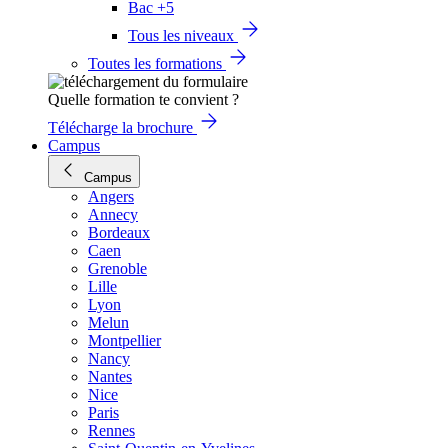
Bac +5
Tous les niveaux
Toutes les formations
Quelle formation te convient ?
Télécharge la brochure
Campus
Campus
Angers
Annecy
Bordeaux
Caen
Grenoble
Lille
Lyon
Melun
Montpellier
Nancy
Nantes
Nice
Paris
Rennes