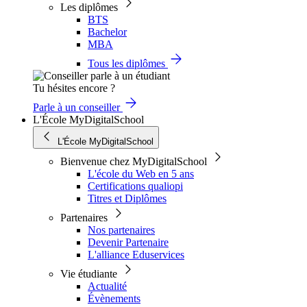
Les diplômes
BTS
Bachelor
MBA
Tous les diplômes
Tu hésites encore ?
Parle à un conseiller
L'École MyDigitalSchool
L'École MyDigitalSchool
Bienvenue chez MyDigitalSchool
L'école du Web en 5 ans
Certifications qualiopi
Titres et Diplômes
Partenaires
Nos partenaires
Devenir Partenaire
L'alliance Eduservices
Vie étudiante
Actualité
Évènements