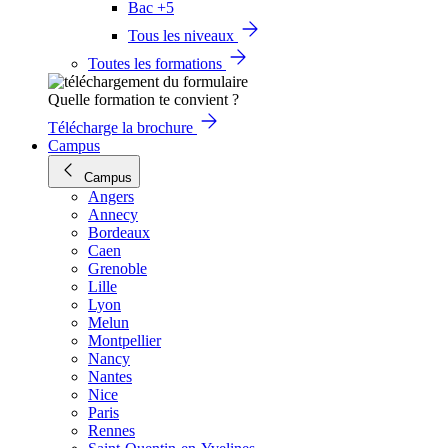
Bac +5
Tous les niveaux
Toutes les formations
Quelle formation te convient ?
Télécharge la brochure
Campus
Campus
Angers
Annecy
Bordeaux
Caen
Grenoble
Lille
Lyon
Melun
Montpellier
Nancy
Nantes
Nice
Paris
Rennes