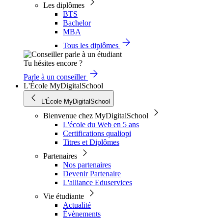
Les diplômes
BTS
Bachelor
MBA
Tous les diplômes
Tu hésites encore ?
Parle à un conseiller
L'École MyDigitalSchool
L'École MyDigitalSchool
Bienvenue chez MyDigitalSchool
L'école du Web en 5 ans
Certifications qualiopi
Titres et Diplômes
Partenaires
Nos partenaires
Devenir Partenaire
L'alliance Eduservices
Vie étudiante
Actualité
Évènements