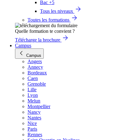
Bac +5
Tous les niveaux
Toutes les formations
Quelle formation te convient ?
Télécharge la brochure
Campus
Campus
Angers
Annecy
Bordeaux
Caen
Grenoble
Lille
Lyon
Melun
Montpellier
Nancy
Nantes
Nice
Paris
Rennes