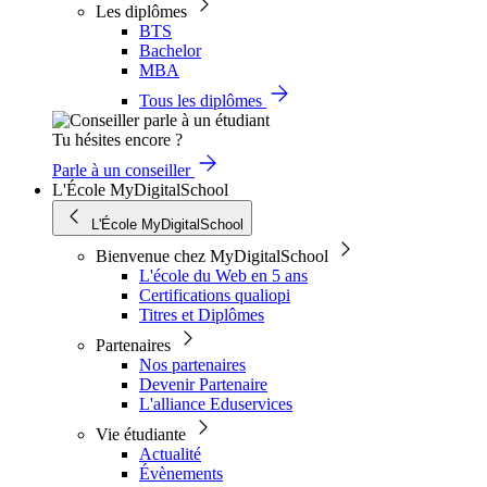
Les diplômes
BTS
Bachelor
MBA
Tous les diplômes
Tu hésites encore ?
Parle à un conseiller
L'École MyDigitalSchool
L'École MyDigitalSchool
Bienvenue chez MyDigitalSchool
L'école du Web en 5 ans
Certifications qualiopi
Titres et Diplômes
Partenaires
Nos partenaires
Devenir Partenaire
L'alliance Eduservices
Vie étudiante
Actualité
Évènements