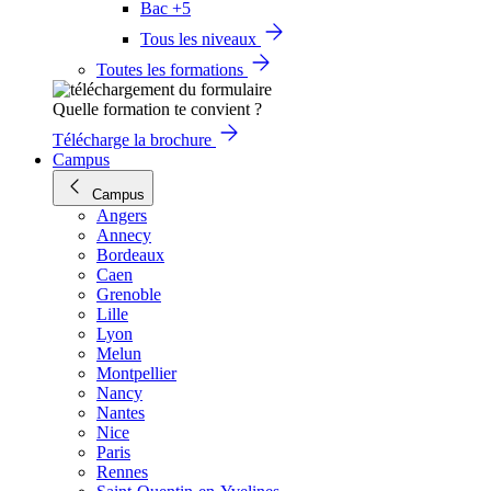
Bac +5
Tous les niveaux
Toutes les formations
Quelle formation te convient ?
Télécharge la brochure
Campus
Campus
Angers
Annecy
Bordeaux
Caen
Grenoble
Lille
Lyon
Melun
Montpellier
Nancy
Nantes
Nice
Paris
Rennes