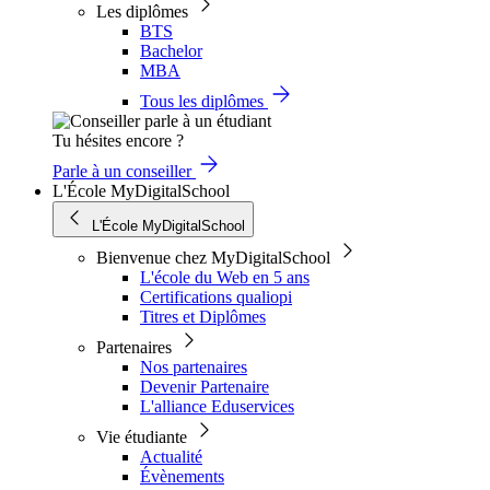
Les diplômes
BTS
Bachelor
MBA
Tous les diplômes
Tu hésites encore ?
Parle à un conseiller
L'École MyDigitalSchool
L'École MyDigitalSchool
Bienvenue chez MyDigitalSchool
L'école du Web en 5 ans
Certifications qualiopi
Titres et Diplômes
Partenaires
Nos partenaires
Devenir Partenaire
L'alliance Eduservices
Vie étudiante
Actualité
Évènements