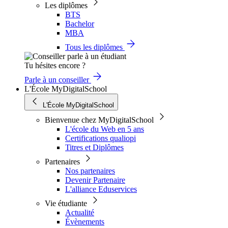
Les diplômes
BTS
Bachelor
MBA
Tous les diplômes
Tu hésites encore ?
Parle à un conseiller
L'École MyDigitalSchool
L'École MyDigitalSchool
Bienvenue chez MyDigitalSchool
L'école du Web en 5 ans
Certifications qualiopi
Titres et Diplômes
Partenaires
Nos partenaires
Devenir Partenaire
L'alliance Eduservices
Vie étudiante
Actualité
Évènements