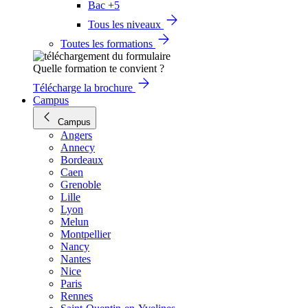
Bac +5
Tous les niveaux
Toutes les formations
Quelle formation te convient ?
Télécharge la brochure
Campus
Campus
Angers
Annecy
Bordeaux
Caen
Grenoble
Lille
Lyon
Melun
Montpellier
Nancy
Nantes
Nice
Paris
Rennes