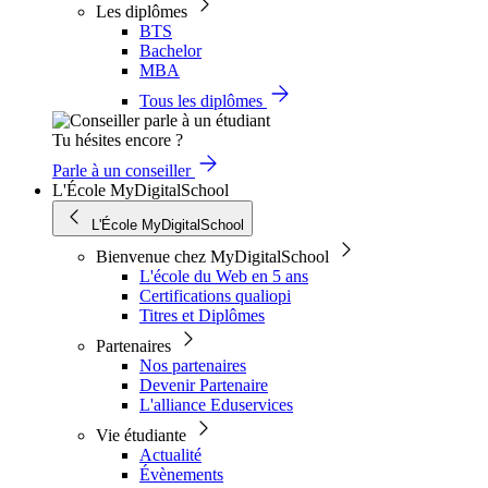
Les diplômes
BTS
Bachelor
MBA
Tous les diplômes
Tu hésites encore ?
Parle à un conseiller
L'École MyDigitalSchool
L'École MyDigitalSchool
Bienvenue chez MyDigitalSchool
L'école du Web en 5 ans
Certifications qualiopi
Titres et Diplômes
Partenaires
Nos partenaires
Devenir Partenaire
L'alliance Eduservices
Vie étudiante
Actualité
Évènements