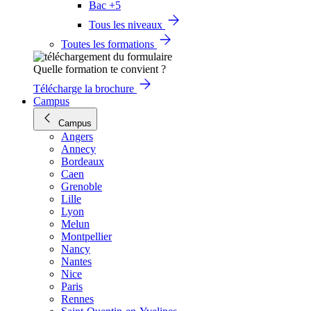
Bac +5
Tous les niveaux
Toutes les formations
Quelle formation te convient ?
Télécharge la brochure
Campus
Campus
Angers
Annecy
Bordeaux
Caen
Grenoble
Lille
Lyon
Melun
Montpellier
Nancy
Nantes
Nice
Paris
Rennes