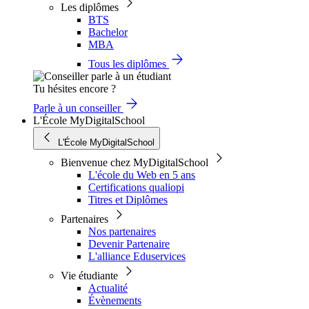
Les diplômes
BTS
Bachelor
MBA
Tous les diplômes
Tu hésites encore ?
Parle à un conseiller
L'École MyDigitalSchool
L'École MyDigitalSchool
Bienvenue chez MyDigitalSchool
L'école du Web en 5 ans
Certifications qualiopi
Titres et Diplômes
Partenaires
Nos partenaires
Devenir Partenaire
L'alliance Eduservices
Vie étudiante
Actualité
Évènements