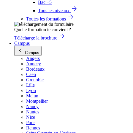
Bac +5
Tous les niveaux
Toutes les formations
Quelle formation te convient ?
Télécharge la brochure
Campus
Campus
Angers
Annecy
Bordeaux
Caen
Grenoble
Lille
Lyon
Melun
Montpellier
Nancy
Nantes
Nice
Paris
Rennes