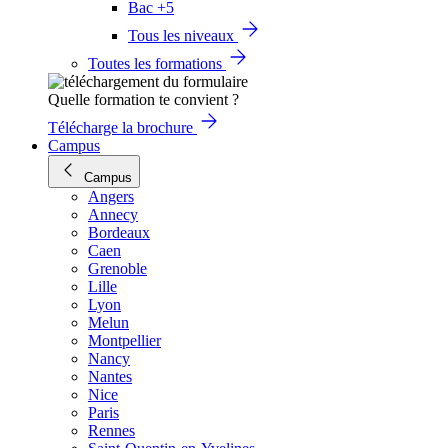
Bac +5
Tous les niveaux
Toutes les formations
Quelle formation te convient ?
Télécharge la brochure
Campus
Campus
Angers
Annecy
Bordeaux
Caen
Grenoble
Lille
Lyon
Melun
Montpellier
Nancy
Nantes
Nice
Paris
Rennes