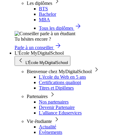
Les diplômes
BTS
Bachelor
MBA
Tous les diplômes
Tu hésites encore ?
Parle à un conseiller
L'École MyDigitalSchool
L'École MyDigitalSchool
Bienvenue chez MyDigitalSchool
L'école du Web en 5 ans
Certifications qualiopi
Titres et Diplômes
Partenaires
Nos partenaires
Devenir Partenaire
L'alliance Eduservices
Vie étudiante
Actualité
Évènements