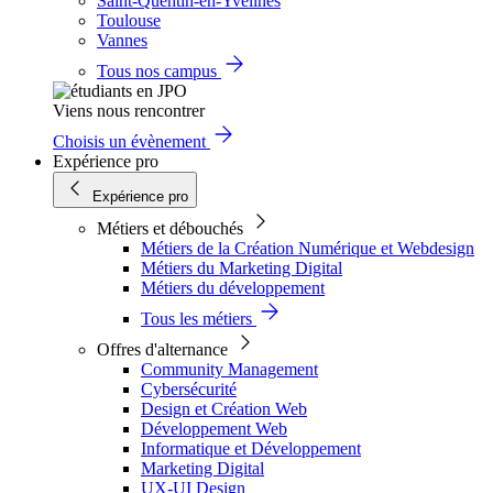
Saint-Quentin-en-Yvelines
Toulouse
Vannes
Tous nos campus
Viens nous rencontrer
Choisis un évènement
Expérience pro
Expérience pro
Métiers et débouchés
Métiers de la Création Numérique et Webdesign
Métiers du Marketing Digital
Métiers du développement
Tous les métiers
Offres d'alternance
Community Management
Cybersécurité
Design et Création Web
Développement Web
Informatique et Développement
Marketing Digital
UX-UI Design