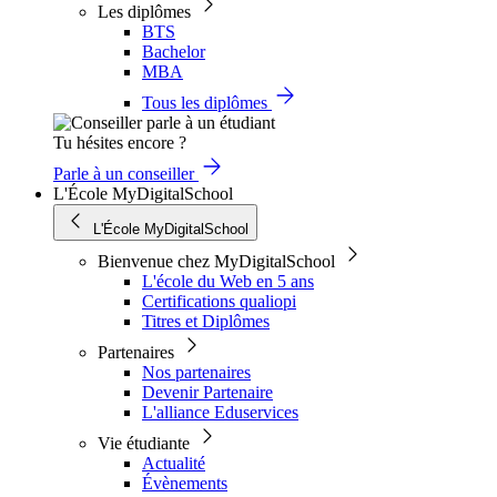
Les diplômes
BTS
Bachelor
MBA
Tous les diplômes
Tu hésites encore ?
Parle à un conseiller
L'École MyDigitalSchool
L'École MyDigitalSchool
Bienvenue chez MyDigitalSchool
L'école du Web en 5 ans
Certifications qualiopi
Titres et Diplômes
Partenaires
Nos partenaires
Devenir Partenaire
L'alliance Eduservices
Vie étudiante
Actualité
Évènements