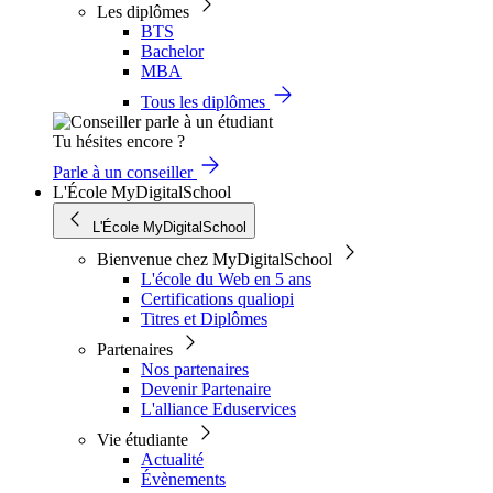
Les diplômes
BTS
Bachelor
MBA
Tous les diplômes
Tu hésites encore ?
Parle à un conseiller
L'École MyDigitalSchool
L'École MyDigitalSchool
Bienvenue chez MyDigitalSchool
L'école du Web en 5 ans
Certifications qualiopi
Titres et Diplômes
Partenaires
Nos partenaires
Devenir Partenaire
L'alliance Eduservices
Vie étudiante
Actualité
Évènements