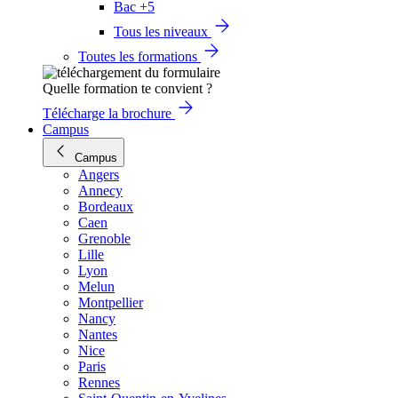
Bac +5
Tous les niveaux
Toutes les formations
Quelle formation te convient ?
Télécharge la brochure
Campus
Campus
Angers
Annecy
Bordeaux
Caen
Grenoble
Lille
Lyon
Melun
Montpellier
Nancy
Nantes
Nice
Paris
Rennes