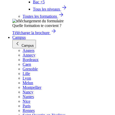
Bac +5
Tous les niveaux
Toutes les formations
Quelle formation te convient ?
Télécharge la brochure
Campus
Campus
Angers
Annecy
Bordeaux
Caen
Grenoble
Lille
Lyon
Melun
Montpellier
Nancy
Nantes
Nice
Paris
Rennes