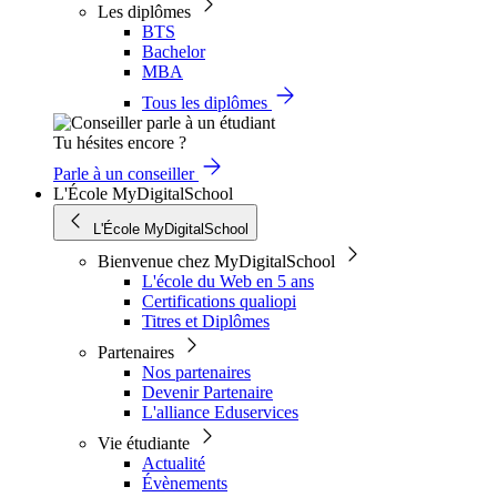
Les diplômes
BTS
Bachelor
MBA
Tous les diplômes
Tu hésites encore ?
Parle à un conseiller
L'École MyDigitalSchool
L'École MyDigitalSchool
Bienvenue chez MyDigitalSchool
L'école du Web en 5 ans
Certifications qualiopi
Titres et Diplômes
Partenaires
Nos partenaires
Devenir Partenaire
L'alliance Eduservices
Vie étudiante
Actualité
Évènements