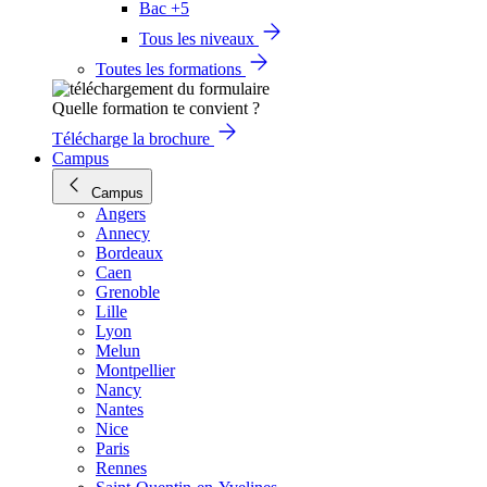
Bac +5
Tous les niveaux
Toutes les formations
Quelle formation te convient ?
Télécharge la brochure
Campus
Campus
Angers
Annecy
Bordeaux
Caen
Grenoble
Lille
Lyon
Melun
Montpellier
Nancy
Nantes
Nice
Paris
Rennes