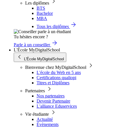
Les diplômes
BTS
Bachelor
MBA
Tous les diplômes
Tu hésites encore ?
Parle à un conseiller
L'École MyDigitalSchool
L'École MyDigitalSchool
Bienvenue chez MyDigitalSchool
L'école du Web en 5 ans
Certifications qualiopi
Titres et Diplômes
Partenaires
Nos partenaires
Devenir Partenaire
L'alliance Eduservices
Vie étudiante
Actualité
Évènements