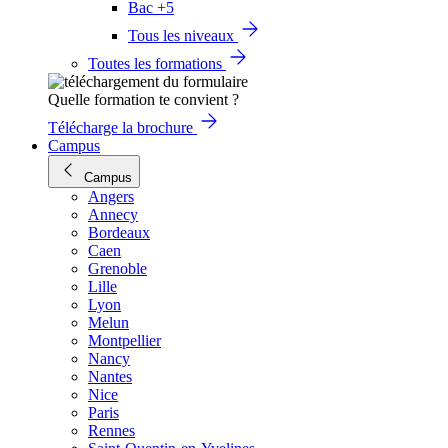
Bac +5
Tous les niveaux
Toutes les formations
Quelle formation te convient ?
Télécharge la brochure
Campus
Campus
Angers
Annecy
Bordeaux
Caen
Grenoble
Lille
Lyon
Melun
Montpellier
Nancy
Nantes
Nice
Paris
Rennes