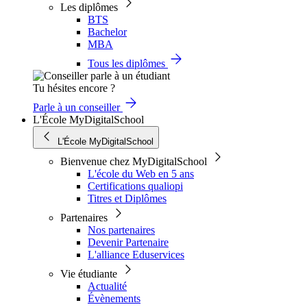
Les diplômes
BTS
Bachelor
MBA
Tous les diplômes
Tu hésites encore ?
Parle à un conseiller
L'École MyDigitalSchool
L'École MyDigitalSchool
Bienvenue chez MyDigitalSchool
L'école du Web en 5 ans
Certifications qualiopi
Titres et Diplômes
Partenaires
Nos partenaires
Devenir Partenaire
L'alliance Eduservices
Vie étudiante
Actualité
Évènements