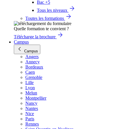
Bac +5
Tous les niveaux
Toutes les formations
Quelle formation te convient ?
Télécharge la brochure
Campus
Campus
Angers
Annecy
Bordeaux
Caen
Grenoble
Lille
Lyon
Melun
Montpellier
Nancy
Nantes
Nice
Paris
Rennes