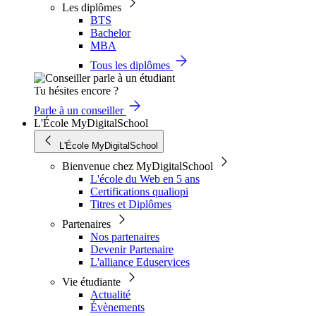
Les diplômes
BTS
Bachelor
MBA
Tous les diplômes
Tu hésites encore ?
Parle à un conseiller
L'École MyDigitalSchool
L'École MyDigitalSchool
Bienvenue chez MyDigitalSchool
L'école du Web en 5 ans
Certifications qualiopi
Titres et Diplômes
Partenaires
Nos partenaires
Devenir Partenaire
L'alliance Eduservices
Vie étudiante
Actualité
Évènements