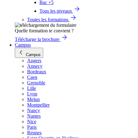
Bac +5
Tous les niveaux
Toutes les formations
Quelle formation te convient ?
Télécharge la brochure
Campus
Campus
Angers
Annecy
Bordeaux
Caen
Grenoble
Lille
Lyon
Melun
Montpellier
Nancy
Nantes
Nice
Paris
Rennes