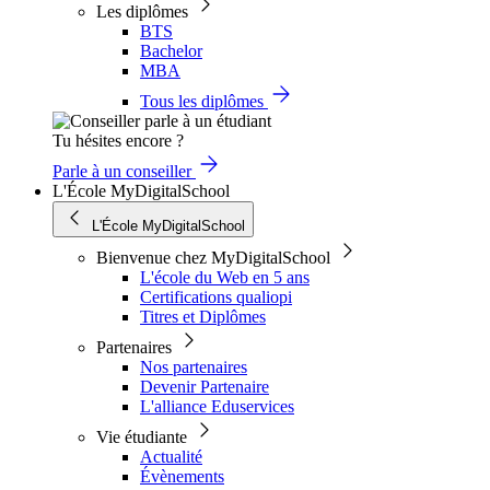
Les diplômes
BTS
Bachelor
MBA
Tous les diplômes
Tu hésites encore ?
Parle à un conseiller
L'École MyDigitalSchool
L'École MyDigitalSchool
Bienvenue chez MyDigitalSchool
L'école du Web en 5 ans
Certifications qualiopi
Titres et Diplômes
Partenaires
Nos partenaires
Devenir Partenaire
L'alliance Eduservices
Vie étudiante
Actualité
Évènements