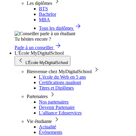
Les diplômes
BTS
Bachelor
MBA
Tous les diplômes
Tu hésites encore ?
Parle à un conseiller
L'École MyDigitalSchool
L'École MyDigitalSchool
Bienvenue chez MyDigitalSchool
L'école du Web en 5 ans
Certifications qualiopi
Titres et Diplômes
Partenaires
Nos partenaires
Devenir Partenaire
L'alliance Eduservices
Vie étudiante
Actualité
Évènements