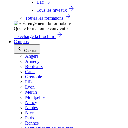
Bac +5
Tous les niveaux
Toutes les formations
Quelle formation te convient ?
Télécharge la brochure
Campus
Campus
Angers
Annecy
Bordeaux
Caen
Grenoble
Lille
Lyon
Melun
Montpellier
Nancy
Nantes
Nice
Paris
Rennes