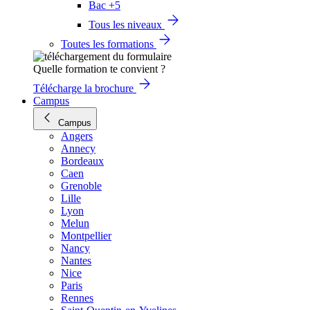
Bac +5
Tous les niveaux
Toutes les formations
Quelle formation te convient ?
Télécharge la brochure
Campus
Campus
Angers
Annecy
Bordeaux
Caen
Grenoble
Lille
Lyon
Melun
Montpellier
Nancy
Nantes
Nice
Paris
Rennes