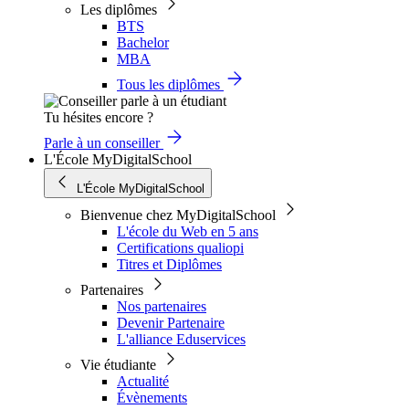
Les diplômes
BTS
Bachelor
MBA
Tous les diplômes
Tu hésites encore ?
Parle à un conseiller
L'École MyDigitalSchool
L'École MyDigitalSchool
Bienvenue chez MyDigitalSchool
L'école du Web en 5 ans
Certifications qualiopi
Titres et Diplômes
Partenaires
Nos partenaires
Devenir Partenaire
L'alliance Eduservices
Vie étudiante
Actualité
Évènements