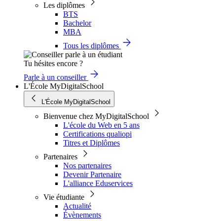
Les diplômes
BTS
Bachelor
MBA
Tous les diplômes
Tu hésites encore ?
Parle à un conseiller
L'École MyDigitalSchool
L'École MyDigitalSchool
Bienvenue chez MyDigitalSchool
L'école du Web en 5 ans
Certifications qualiopi
Titres et Diplômes
Partenaires
Nos partenaires
Devenir Partenaire
L'alliance Eduservices
Vie étudiante
Actualité
Évènements