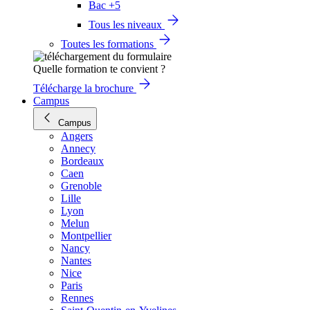
Bac +5
Tous les niveaux
Toutes les formations
Quelle formation te convient ?
Télécharge la brochure
Campus
Campus
Angers
Annecy
Bordeaux
Caen
Grenoble
Lille
Lyon
Melun
Montpellier
Nancy
Nantes
Nice
Paris
Rennes