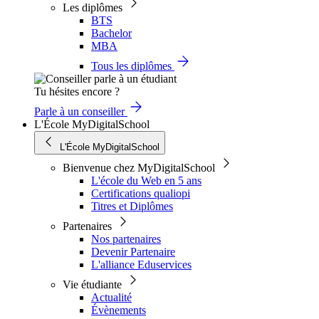
Les diplômes
BTS
Bachelor
MBA
Tous les diplômes
Tu hésites encore ?
Parle à un conseiller
L'École MyDigitalSchool
L'École MyDigitalSchool
Bienvenue chez MyDigitalSchool
L'école du Web en 5 ans
Certifications qualiopi
Titres et Diplômes
Partenaires
Nos partenaires
Devenir Partenaire
L'alliance Eduservices
Vie étudiante
Actualité
Évènements