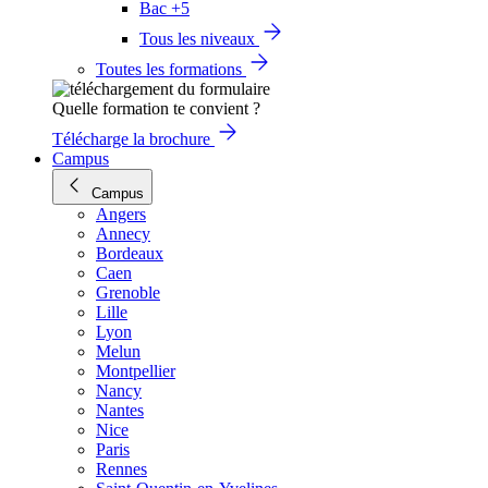
Bac +5
Tous les niveaux
Toutes les formations
Quelle formation te convient ?
Télécharge la brochure
Campus
Campus
Angers
Annecy
Bordeaux
Caen
Grenoble
Lille
Lyon
Melun
Montpellier
Nancy
Nantes
Nice
Paris
Rennes