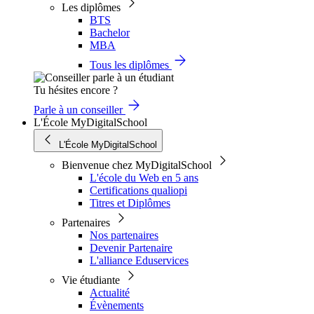
Les diplômes
BTS
Bachelor
MBA
Tous les diplômes
Tu hésites encore ?
Parle à un conseiller
L'École MyDigitalSchool
L'École MyDigitalSchool
Bienvenue chez MyDigitalSchool
L'école du Web en 5 ans
Certifications qualiopi
Titres et Diplômes
Partenaires
Nos partenaires
Devenir Partenaire
L'alliance Eduservices
Vie étudiante
Actualité
Évènements