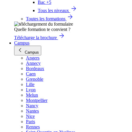
Bac +5
Tous les niveaux
Toutes les formations
Quelle formation te convient ?
Télécharge la brochure
Campus
Campus
Angers
Annecy
Bordeaux
Caen
Grenoble
Lille
Lyon
Melun
Montpellier
Nancy
Nantes
Nice
Paris
Rennes