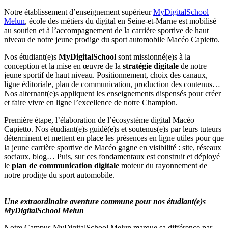
Notre établissement d’enseignement supérieur
MyDigitalSchool
Melun
, école des métiers du digital en Seine-et-Marne est mobilisé
au soutien et à l’accompagnement de la carrière sportive de haut
niveau de notre jeune prodige du sport automobile Macéo Capietto.
Nos étudiant(e)s
MyDigitalSchool
sont missionné(e)s à la
conception et la mise en œuvre de la
stratégie digitale
de notre
jeune sportif de haut niveau. Positionnement, choix des canaux,
ligne éditoriale, plan de communication, production des contenus…
Nos alternant(e)s appliquent les enseignements dispensés pour créer
et faire vivre en ligne l’excellence de notre Champion.
Première étape, l’élaboration de l’écosystème digital Macéo
Capietto. Nos étudiant(e)s guidé(e)s et soutenus(e)s par leurs tuteurs
déterminent et mettent en place les présences en ligne utiles pour que
la jeune carrière sportive de Macéo gagne en visibilité : site, réseaux
sociaux, blog… Puis, sur ces fondamentaux est construit et déployé
le
plan de communication digitale
moteur du rayonnement de
notre prodige du sport automobile.
Une extraordinaire aventure commune pour nos étudiant(e)s
MyDigitalSchool Melun
Notre Campus MyDigitalSchool Melun marque sa différence par