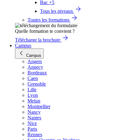
Bac +5
Tous les niveaux
Toutes les formations
Quelle formation te convient ?
Télécharge la brochure
Campus
Campus
Angers
Annecy
Bordeaux
Caen
Grenoble
Lille
Lyon
Melun
Montpellier
Nancy
Nantes
Nice
Paris
Rennes