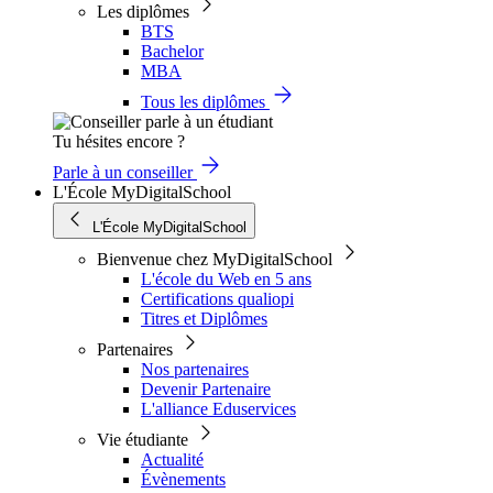
Les diplômes
BTS
Bachelor
MBA
Tous les diplômes
Tu hésites encore ?
Parle à un conseiller
L'École MyDigitalSchool
L'École MyDigitalSchool
Bienvenue chez MyDigitalSchool
L'école du Web en 5 ans
Certifications qualiopi
Titres et Diplômes
Partenaires
Nos partenaires
Devenir Partenaire
L'alliance Eduservices
Vie étudiante
Actualité
Évènements