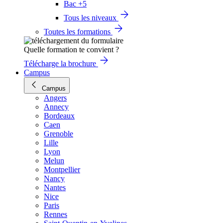
Bac +5
Tous les niveaux
Toutes les formations
Quelle formation te convient ?
Télécharge la brochure
Campus
Campus
Angers
Annecy
Bordeaux
Caen
Grenoble
Lille
Lyon
Melun
Montpellier
Nancy
Nantes
Nice
Paris
Rennes