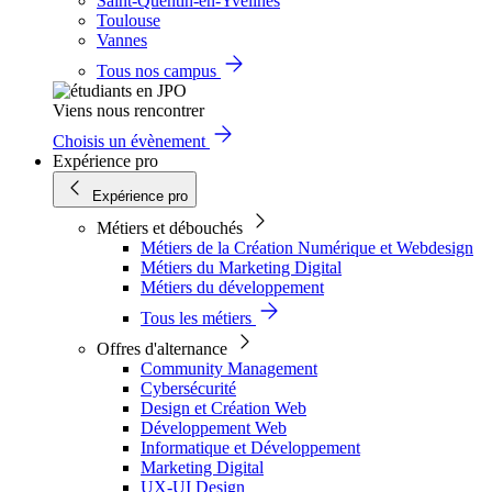
Saint-Quentin-en-Yvelines
Toulouse
Vannes
Tous nos campus
Viens nous rencontrer
Choisis un évènement
Expérience pro
Expérience pro
Métiers et débouchés
Métiers de la Création Numérique et Webdesign
Métiers du Marketing Digital
Métiers du développement
Tous les métiers
Offres d'alternance
Community Management
Cybersécurité
Design et Création Web
Développement Web
Informatique et Développement
Marketing Digital
UX-UI Design