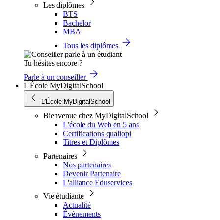
Les diplômes
BTS
Bachelor
MBA
Tous les diplômes
Tu hésites encore ?
Parle à un conseiller
L'École MyDigitalSchool
L'École MyDigitalSchool
Bienvenue chez MyDigitalSchool
L'école du Web en 5 ans
Certifications qualiopi
Titres et Diplômes
Partenaires
Nos partenaires
Devenir Partenaire
L'alliance Eduservices
Vie étudiante
Actualité
Évènements