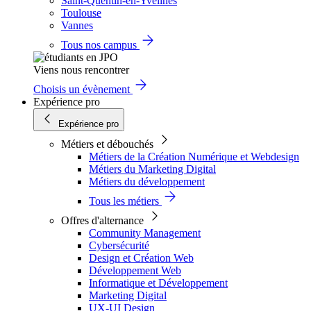
Saint-Quentin-en-Yvelines
Toulouse
Vannes
Tous nos campus
Viens nous rencontrer
Choisis un évènement
Expérience pro
Expérience pro
Métiers et débouchés
Métiers de la Création Numérique et Webdesign
Métiers du Marketing Digital
Métiers du développement
Tous les métiers
Offres d'alternance
Community Management
Cybersécurité
Design et Création Web
Développement Web
Informatique et Développement
Marketing Digital
UX-UI Design