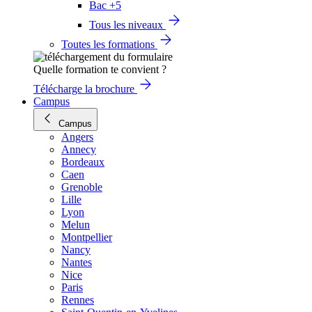
Bac +5
Tous les niveaux
Toutes les formations
Quelle formation te convient ?
Télécharge la brochure
Campus
Campus
Angers
Annecy
Bordeaux
Caen
Grenoble
Lille
Lyon
Melun
Montpellier
Nancy
Nantes
Nice
Paris
Rennes