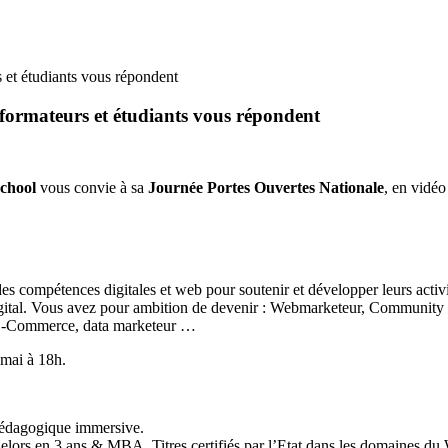
 et étudiants vous répondent
formateurs et étudiants vous répondent
School
vous convie à sa
Journée Portes Ouvertes Nationale
, en vidéo
ides compétences digitales et web pour soutenir et développer leurs activ
 digital. Vous avez pour ambition de devenir : Webmarketeur, Commun
t E-Commerce, data marketeur …
 mai à 18h.
pédagogique immersive.
elors en 3 ans & MBA, Titres certifiés par l’Etat dans les domaines