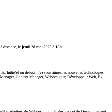
 à distance, le
jeudi 28 mai 2020 à 18h
.
ités. Initié(e) ou débutant(e) vous aimez les nouvelles technologies.
ity Manager, Content Manager, Webdesigner, Développeur Web, E-
 du Webmarketing, du Webdesign, du E-Business et du Développement