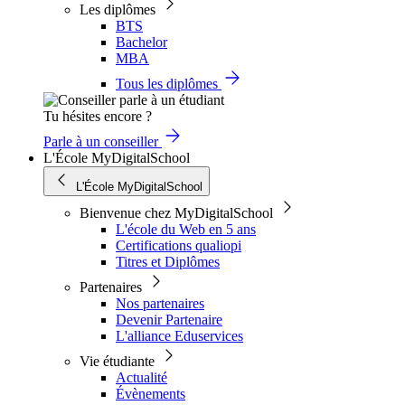
Les diplômes
BTS
Bachelor
MBA
Tous les diplômes
Tu hésites encore ?
Parle à un conseiller
L'École MyDigitalSchool
L'École MyDigitalSchool
Bienvenue chez MyDigitalSchool
L'école du Web en 5 ans
Certifications qualiopi
Titres et Diplômes
Partenaires
Nos partenaires
Devenir Partenaire
L'alliance Eduservices
Vie étudiante
Actualité
Évènements