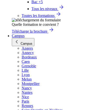
Bac +5
Tous les niveaux
Toutes les formations
Quelle formation te convient ?
Télécharge la brochure
Campus
Campus
Angers
Annecy
Bordeaux
Caen
Grenoble
Lille
Lyon
Melun
Montpellier
Nancy
Nantes
Nice
Paris
Rennes