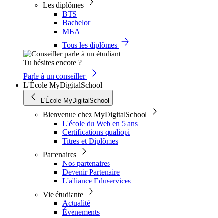
Les diplômes
BTS
Bachelor
MBA
Tous les diplômes
Tu hésites encore ?
Parle à un conseiller
L'École MyDigitalSchool
L'École MyDigitalSchool
Bienvenue chez MyDigitalSchool
L'école du Web en 5 ans
Certifications qualiopi
Titres et Diplômes
Partenaires
Nos partenaires
Devenir Partenaire
L'alliance Eduservices
Vie étudiante
Actualité
Évènements