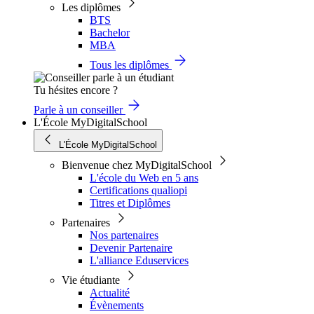
Les diplômes
BTS
Bachelor
MBA
Tous les diplômes
Tu hésites encore ?
Parle à un conseiller
L'École MyDigitalSchool
L'École MyDigitalSchool
Bienvenue chez MyDigitalSchool
L'école du Web en 5 ans
Certifications qualiopi
Titres et Diplômes
Partenaires
Nos partenaires
Devenir Partenaire
L'alliance Eduservices
Vie étudiante
Actualité
Évènements