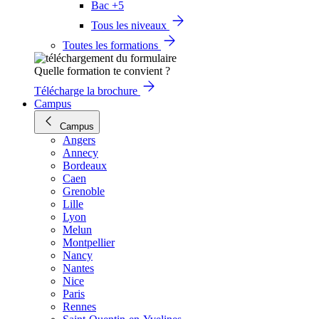
Bac +5
Tous les niveaux
Toutes les formations
Quelle formation te convient ?
Télécharge la brochure
Campus
Campus
Angers
Annecy
Bordeaux
Caen
Grenoble
Lille
Lyon
Melun
Montpellier
Nancy
Nantes
Nice
Paris
Rennes