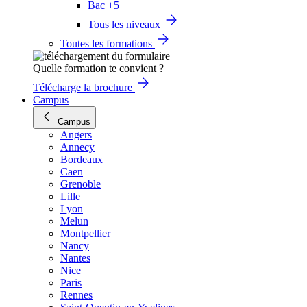
Bac +5
Tous les niveaux
Toutes les formations
Quelle formation te convient ?
Télécharge la brochure
Campus
Campus
Angers
Annecy
Bordeaux
Caen
Grenoble
Lille
Lyon
Melun
Montpellier
Nancy
Nantes
Nice
Paris
Rennes