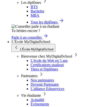
Les diplômes
BTS
Bachelor
MBA
Tous les diplômes
Tu hésites encore ?
Parle à un conseiller
L'École MyDigitalSchool
L'École MyDigitalSchool
Bienvenue chez MyDigitalSchool
L'école du Web en 5 ans
Certifications qualiopi
Titres et Diplômes
Partenaires
Nos partenaires
Devenir Partenaire
L'alliance Eduservices
Vie étudiante
Actualité
Évènements