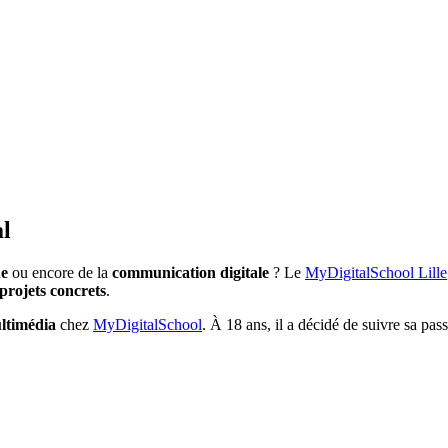
al
ue
ou encore de la
communication digitale
? Le
MyDigitalSchool Lille
projets concrets
.
ltimédia
chez
MyDigitalSchool
. À 18 ans, il a décidé de suivre sa pas