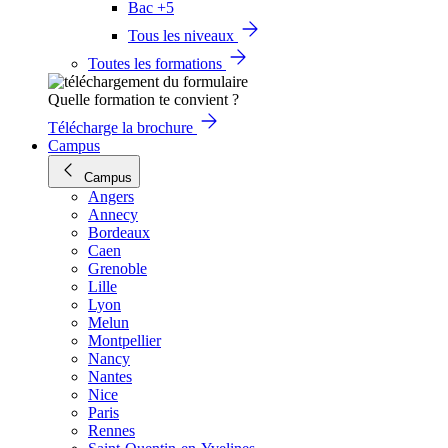
Bac +5
Tous les niveaux
Toutes les formations
Quelle formation te convient ?
Télécharge la brochure
Campus
Campus
Angers
Annecy
Bordeaux
Caen
Grenoble
Lille
Lyon
Melun
Montpellier
Nancy
Nantes
Nice
Paris
Rennes