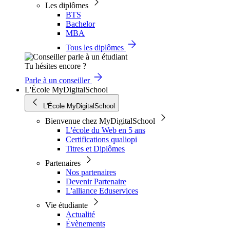
Les diplômes
BTS
Bachelor
MBA
Tous les diplômes
Tu hésites encore ?
Parle à un conseiller
L'École MyDigitalSchool
L'École MyDigitalSchool
Bienvenue chez MyDigitalSchool
L'école du Web en 5 ans
Certifications qualiopi
Titres et Diplômes
Partenaires
Nos partenaires
Devenir Partenaire
L'alliance Eduservices
Vie étudiante
Actualité
Évènements