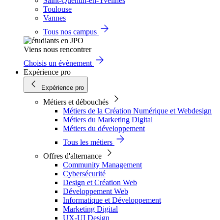
Saint-Quentin-en-Yvelines
Toulouse
Vannes
Tous nos campus
Viens nous rencontrer
Choisis un évènement
Expérience pro
Expérience pro
Métiers et débouchés
Métiers de la Création Numérique et Webdesign
Métiers du Marketing Digital
Métiers du développement
Tous les métiers
Offres d'alternance
Community Management
Cybersécurité
Design et Création Web
Développement Web
Informatique et Développement
Marketing Digital
UX-UI Design