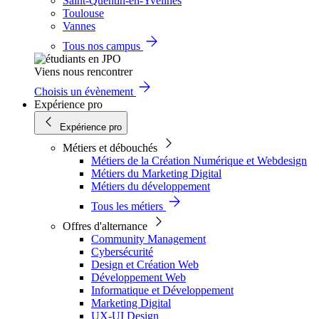
Saint-Quentin-en-Yvelines
Toulouse
Vannes
Tous nos campus
Viens nous rencontrer
Choisis un évènement
Expérience pro
Expérience pro
Métiers et débouchés
Métiers de la Création Numérique et Webdesign
Métiers du Marketing Digital
Métiers du développement
Tous les métiers
Offres d'alternance
Community Management
Cybersécurité
Design et Création Web
Développement Web
Informatique et Développement
Marketing Digital
UX-UI Design