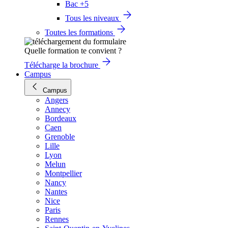
Bac +5
Tous les niveaux
Toutes les formations
Quelle formation te convient ?
Télécharge la brochure
Campus
Campus
Angers
Annecy
Bordeaux
Caen
Grenoble
Lille
Lyon
Melun
Montpellier
Nancy
Nantes
Nice
Paris
Rennes