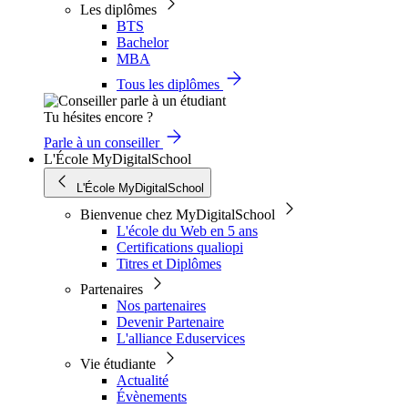
Les diplômes
BTS
Bachelor
MBA
Tous les diplômes
Tu hésites encore ?
Parle à un conseiller
L'École MyDigitalSchool
L'École MyDigitalSchool
Bienvenue chez MyDigitalSchool
L'école du Web en 5 ans
Certifications qualiopi
Titres et Diplômes
Partenaires
Nos partenaires
Devenir Partenaire
L'alliance Eduservices
Vie étudiante
Actualité
Évènements