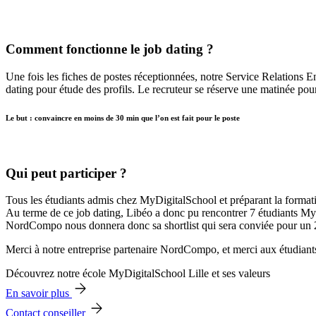
Comment fonctionne le job dating ?
Une fois les fiches de postes réceptionnées, notre Service Relations En
dating pour étude des profils. Le recruteur se réserve une matinée pou
Le but : convaincre en moins de 30 min que l’on est fait pour le poste
Qui peut participer ?
Tous les étudiants admis chez MyDigitalSchool et préparant la formatio
Au terme de ce job dating, Libéo a donc pu rencontrer 7 étudiants MyD
NordCompo nous donnera donc sa shortlist qui sera conviée pour un 2
Merci à notre entreprise partenaire NordCompo, et merci aux étudiants
Découvrez notre école MyDigitalSchool Lille et ses valeurs
En savoir plus
Contact conseiller