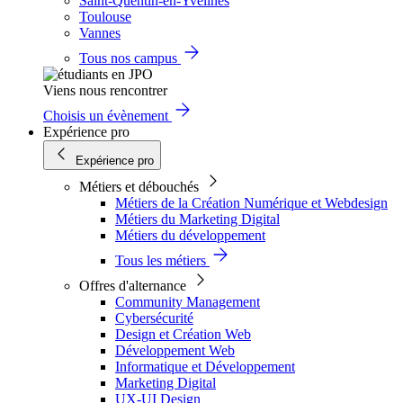
Saint-Quentin-en-Yvelines
Toulouse
Vannes
Tous nos campus
Viens nous rencontrer
Choisis un évènement
Expérience pro
Expérience pro
Métiers et débouchés
Métiers de la Création Numérique et Webdesign
Métiers du Marketing Digital
Métiers du développement
Tous les métiers
Offres d'alternance
Community Management
Cybersécurité
Design et Création Web
Développement Web
Informatique et Développement
Marketing Digital
UX-UI Design