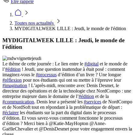
Être rappelé
Toutes nos actualités
MYDIGITALWEEK LILLE : Jeudi, le monde de l'édition
MYDIGITALWEEK LILLE : Jeudi, le monde de
l'édition
Le thème de cette journée : Le lien entre le
#digital
et le monde de
l’
#édition
! Jeudi, une question inattendue à était posé : comment
imaginez-vous le
#processus
d’édition d’un livre ? Une longue
#réflexion
pour nos étudiants qui ont su mettre à l’épreuve leur
#imagination
! L’après-midi, rencontre avec Denis Desmet, le
directeur des opérations et de la technologie chez NordCompo : une
entreprise majeure dans le domaine de l’
#édition
et de la
#communication
. Denis leur a présenté les
#services
de NordCompo
et de NordSoft tout en répondant à la problématique de départ :
#éclairer
les étudiants sur la part du digital dans le processus
d’édition. Et vous savez-vous comment fonctionne le processus
d’édition ? Merci bien à @Katie-MayHopton @Anne-
GaëlleChevalier et @DenisDesmet pour votre engagement envers la
classe.