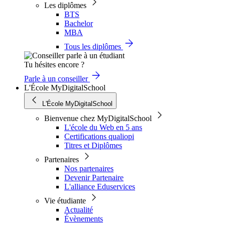
Les diplômes
BTS
Bachelor
MBA
Tous les diplômes
Tu hésites encore ?
Parle à un conseiller
L'École MyDigitalSchool
L'École MyDigitalSchool
Bienvenue chez MyDigitalSchool
L'école du Web en 5 ans
Certifications qualiopi
Titres et Diplômes
Partenaires
Nos partenaires
Devenir Partenaire
L'alliance Eduservices
Vie étudiante
Actualité
Évènements