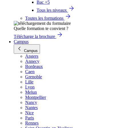
Bac +5
Tous les niveaux
Toutes les formations
Quelle formation te convient ?
Télécharge la brochure
Campus
Campus
Angers
Annecy
Bordeaux
Caen
Grenoble
Lille
Lyon
Melun
Montpellier
Nancy
Nantes
Nice
Paris
Rennes