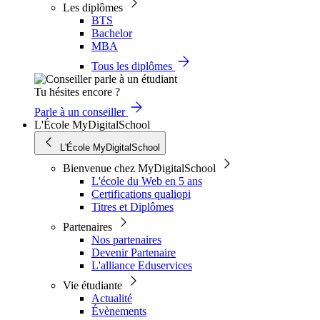
Les diplômes
BTS
Bachelor
MBA
Tous les diplômes
Tu hésites encore ?
Parle à un conseiller
L'École MyDigitalSchool
L'École MyDigitalSchool
Bienvenue chez MyDigitalSchool
L'école du Web en 5 ans
Certifications qualiopi
Titres et Diplômes
Partenaires
Nos partenaires
Devenir Partenaire
L'alliance Eduservices
Vie étudiante
Actualité
Évènements