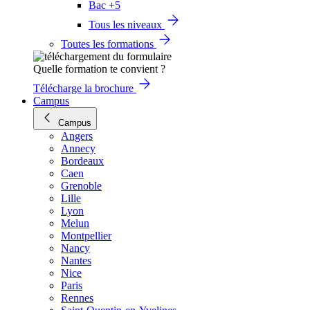
Bac +5
Tous les niveaux
Toutes les formations
Quelle formation te convient ?
Télécharge la brochure
Campus
Campus
Angers
Annecy
Bordeaux
Caen
Grenoble
Lille
Lyon
Melun
Montpellier
Nancy
Nantes
Nice
Paris
Rennes