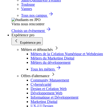
Saint-Quentin-en-Yvelines
Toulouse
Vannes
Tous nos campus
Viens nous rencontrer
Choisis un évènement
Expérience pro
Expérience pro
Métiers et débouchés
Métiers de la Création Numérique et Webdesign
Métiers du Marketing Digital
Métiers du développement
Tous les métiers
Offres d'alternance
Community Management
Cybersécurité
Design et Création Web
Développement Web
Informatique et Développement
Marketing Digital
UX-UI Design