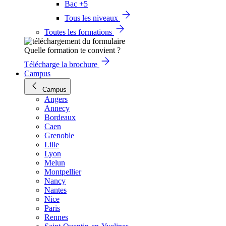
Bac +5
Tous les niveaux
Toutes les formations
Quelle formation te convient ?
Télécharge la brochure
Campus
Campus
Angers
Annecy
Bordeaux
Caen
Grenoble
Lille
Lyon
Melun
Montpellier
Nancy
Nantes
Nice
Paris
Rennes