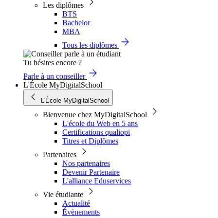
Les diplômes
BTS
Bachelor
MBA
Tous les diplômes
Tu hésites encore ?
Parle à un conseiller
L'École MyDigitalSchool
L'École MyDigitalSchool
Bienvenue chez MyDigitalSchool
L'école du Web en 5 ans
Certifications qualiopi
Titres et Diplômes
Partenaires
Nos partenaires
Devenir Partenaire
L'alliance Eduservices
Vie étudiante
Actualité
Évènements