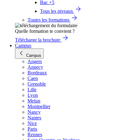
Bac +5
Tous les niveaux
Toutes les formations
Quelle formation te convient ?
Télécharge la brochure
Campus
Campus
Angers
Annecy
Bordeaux
Caen
Grenoble
Lille
Lyon
Melun
Montpellier
Nancy
Nantes
Nice
Paris
Rennes