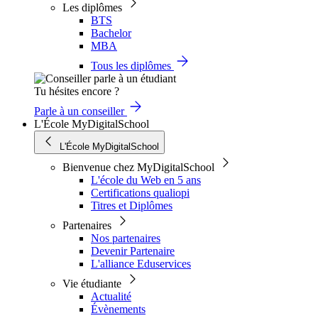
Les diplômes
BTS
Bachelor
MBA
Tous les diplômes
Tu hésites encore ?
Parle à un conseiller
L'École MyDigitalSchool
L'École MyDigitalSchool
Bienvenue chez MyDigitalSchool
L'école du Web en 5 ans
Certifications qualiopi
Titres et Diplômes
Partenaires
Nos partenaires
Devenir Partenaire
L'alliance Eduservices
Vie étudiante
Actualité
Évènements