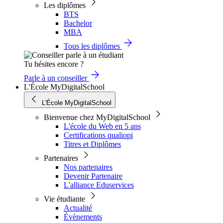
Les diplômes
BTS
Bachelor
MBA
Tous les diplômes
Tu hésites encore ?
Parle à un conseiller
L'École MyDigitalSchool
L'École MyDigitalSchool
Bienvenue chez MyDigitalSchool
L'école du Web en 5 ans
Certifications qualiopi
Titres et Diplômes
Partenaires
Nos partenaires
Devenir Partenaire
L'alliance Eduservices
Vie étudiante
Actualité
Évènements