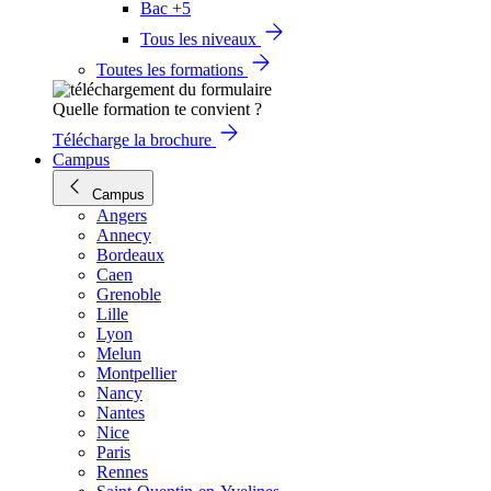
Bac +5
Tous les niveaux
Toutes les formations
Quelle formation te convient ?
Télécharge la brochure
Campus
Campus
Angers
Annecy
Bordeaux
Caen
Grenoble
Lille
Lyon
Melun
Montpellier
Nancy
Nantes
Nice
Paris
Rennes