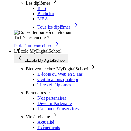
Les diplômes
BTS
Bachelor
MBA
Tous les diplômes
Tu hésites encore ?
Parle à un conseiller
L'École MyDigitalSchool
L'École MyDigitalSchool
Bienvenue chez MyDigitalSchool
L'école du Web en 5 ans
Certifications qualiopi
Titres et Diplômes
Partenaires
Nos partenaires
Devenir Partenaire
L'alliance Eduservices
Vie étudiante
Actualité
Évènements