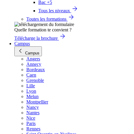
Bac +5
Tous les niveaux
Toutes les formations
Quelle formation te convient ?
Télécharge la brochure
Campus
Campus
Angers
Annecy
Bordeaux
Caen
Grenoble
Lille
Lyon
Melun
Montpellier
Nancy
Nantes
Nice
Paris
Rennes