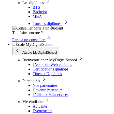
Les diplômes
BTS
Bachelor
MBA
Tous les diplômes
Tu hésites encore ?
Parle à un conseiller
L'École MyDigitalSchool
L'École MyDigitalSchool
Bienvenue chez MyDigitalSchool
L'école du Web en 5 ans
Certifications qualiopi
Titres et Diplômes
Partenaires
Nos partenaires
Devenir Partenaire
L'alliance Eduservices
Vie étudiante
Actualité
Évènements