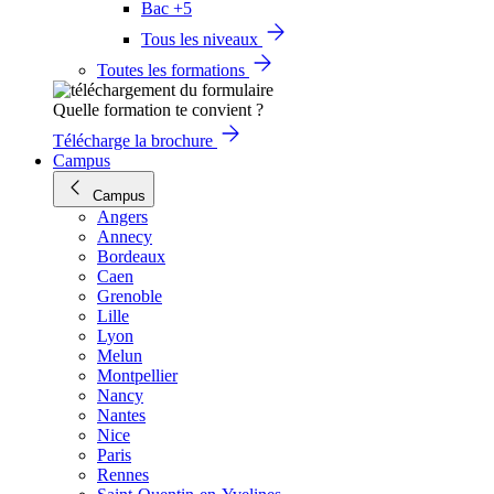
Bac +5
Tous les niveaux
Toutes les formations
Quelle formation te convient ?
Télécharge la brochure
Campus
Campus
Angers
Annecy
Bordeaux
Caen
Grenoble
Lille
Lyon
Melun
Montpellier
Nancy
Nantes
Nice
Paris
Rennes