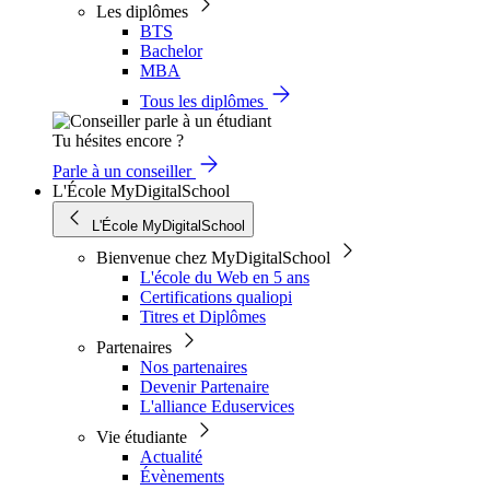
Les diplômes
BTS
Bachelor
MBA
Tous les diplômes
Tu hésites encore ?
Parle à un conseiller
L'École MyDigitalSchool
L'École MyDigitalSchool
Bienvenue chez MyDigitalSchool
L'école du Web en 5 ans
Certifications qualiopi
Titres et Diplômes
Partenaires
Nos partenaires
Devenir Partenaire
L'alliance Eduservices
Vie étudiante
Actualité
Évènements