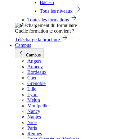
Bac +5
Tous les niveaux
Toutes les formations
Quelle formation te convient ?
Télécharge la brochure
Campus
Campus
Angers
Annecy
Bordeaux
Caen
Grenoble
Lille
Lyon
Melun
Montpellier
Nancy
Nantes
Nice
Paris
Rennes