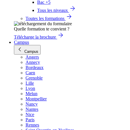
Bac +5
Tous les niveaux
Toutes les formations
Quelle formation te convient ?
Télécharge la brochure
Campus
Campus
Angers
Annecy
Bordeaux
Caen
Grenoble
Lille
Lyon
Melun
Montpellier
Nancy
Nantes
Nice
Paris
Rennes