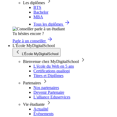
Les diplômes
BTS
Bachelor
MBA
Tous les diplômes
Tu hésites encore ?
Parle à un conseiller
L'École MyDigitalSchool
L'École MyDigitalSchool
Bienvenue chez MyDigitalSchool
L'école du Web en 5 ans
Certifications qualiopi
Titres et Diplômes
Partenaires
Nos partenaires
Devenir Partenaire
L'alliance Eduservices
Vie étudiante
Actualité
Évènements