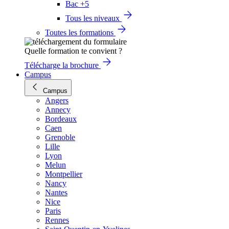
Bac +5
Tous les niveaux
Toutes les formations
Quelle formation te convient ?
Télécharge la brochure
Campus
Campus
Angers
Annecy
Bordeaux
Caen
Grenoble
Lille
Lyon
Melun
Montpellier
Nancy
Nantes
Nice
Paris
Rennes