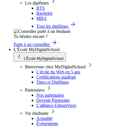
Les diplômes
BTS
Bachelor
MBA
Tous les diplômes
Tu hésites encore ?
Parle à un conseiller
L'École MyDigitalSchool
L'École MyDigitalSchool
Bienvenue chez MyDigitalSchool
L'école du Web en 5 ans
Certifications qualiopi
Titres et Diplômes
Partenaires
Nos partenaires
Devenir Partenaire
L'alliance Eduservices
Vie étudiante
Actualité
Évènements