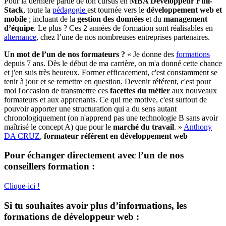
Pour la dernière partie de ton cursus en
MBA Développeur Full-
Stack
, toute la
pédagogie
est tournée vers le
développement web et
mobile
; incluant de la
gestion des données
et du
management
d’équipe
. Le plus ? Ces 2 années de formation sont réalisables en
alternance
, chez l’une de nos nombreuses entreprises partenaires.
Un mot de l’un de nos formateurs ?
« Je donne des
formations
depuis 7 ans. Dès le début de ma carrière, on m'a donné cette chance
et j'en suis très heureux. Former efficacement, c'est constamment se
tenir à jour et se remettre en question. Devenir référent, c'est pour
moi l'occasion de transmettre ces
facettes du métier
aux nouveaux
formateurs et aux apprenants. Ce qui me motive, c'est surtout de
pouvoir apporter une structuration qui a du sens autant
chronologiquement (on n'apprend pas une technologie B sans avoir
maîtrisé le concept A) que pour le
marché du travail
. »
Anthony
DA CRUZ
,
formateur référent en développement web
Pour échanger directement avec l’un de nos
conseillers formation :
Clique-ici !
Si tu souhaites avoir plus d’informations, les
formations de développeur web :