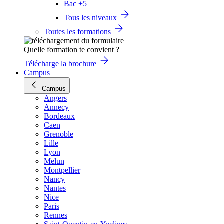
Bac +5
Tous les niveaux
Toutes les formations
Quelle formation te convient ?
Télécharge la brochure
Campus
Campus
Angers
Annecy
Bordeaux
Caen
Grenoble
Lille
Lyon
Melun
Montpellier
Nancy
Nantes
Nice
Paris
Rennes