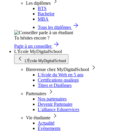
Les diplômes
BTS
Bachelor
MBA
Tous les diplômes
Tu hésites encore ?
Parle à un conseiller
L'École MyDigitalSchool
L'École MyDigitalSchool
Bienvenue chez MyDigitalSchool
L'école du Web en 5 ans
Certifications qualiopi
Titres et Diplômes
Partenaires
Nos partenaires
Devenir Partenaire
L'alliance Eduservices
Vie étudiante
Actualité
Évènements