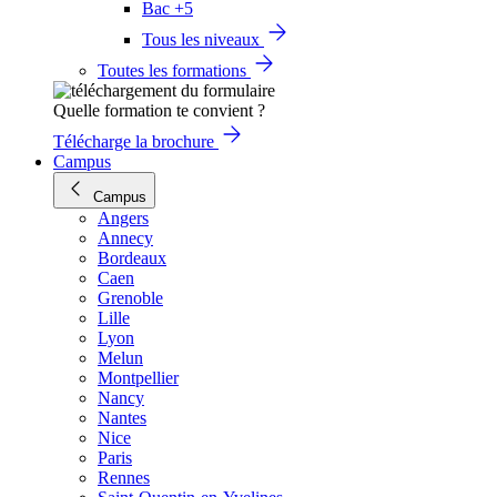
Bac +5
Tous les niveaux
Toutes les formations
Quelle formation te convient ?
Télécharge la brochure
Campus
Campus
Angers
Annecy
Bordeaux
Caen
Grenoble
Lille
Lyon
Melun
Montpellier
Nancy
Nantes
Nice
Paris
Rennes