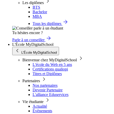
Les diplômes
BTS
Bachelor
MBA
Tous les diplômes
Tu hésites encore ?
Parle à un conseiller
L'École MyDigitalSchool
L'École MyDigitalSchool
Bienvenue chez MyDigitalSchool
L'école du Web en 5 ans
Certifications qualiopi
Titres et Diplômes
Partenaires
Nos partenaires
Devenir Partenaire
L'alliance Eduservices
Vie étudiante
Actualité
Évènements