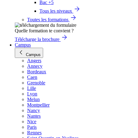
Bac +5
Tous les niveaux
Toutes les formations
Quelle formation te convient ?
Télécharge la brochure
Campus
Campus
Angers
Annecy
Bordeaux
Caen
Grenoble
Lille
Lyon
Melun
Montpellier
Nancy
Nantes
Nice
Paris
Rennes