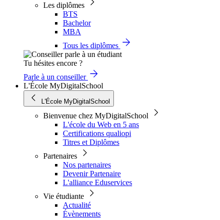
Les diplômes
BTS
Bachelor
MBA
Tous les diplômes
Tu hésites encore ?
Parle à un conseiller
L'École MyDigitalSchool
L'École MyDigitalSchool
Bienvenue chez MyDigitalSchool
L'école du Web en 5 ans
Certifications qualiopi
Titres et Diplômes
Partenaires
Nos partenaires
Devenir Partenaire
L'alliance Eduservices
Vie étudiante
Actualité
Évènements