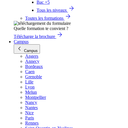
Bac +5
Tous les niveaux
Toutes les formations
Quelle formation te convient ?
Télécharge la brochure
Campus
Campus
Angers
Annecy
Bordeaux
Caen
Grenoble
Lille
Lyon
Melun
Montpellier
Nancy
Nantes
Nice
Paris
Rennes