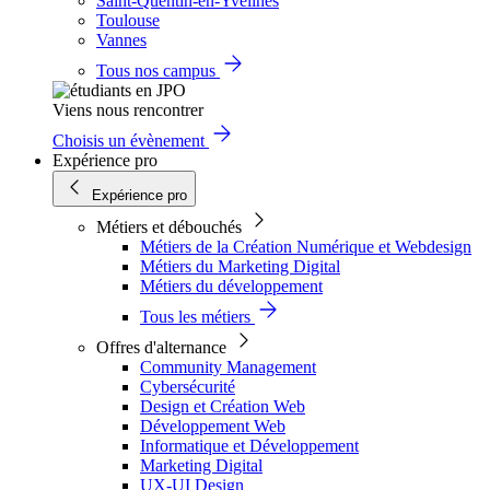
Saint-Quentin-en-Yvelines
Toulouse
Vannes
Tous nos campus
Viens nous rencontrer
Choisis un évènement
Expérience pro
Expérience pro
Métiers et débouchés
Métiers de la Création Numérique et Webdesign
Métiers du Marketing Digital
Métiers du développement
Tous les métiers
Offres d'alternance
Community Management
Cybersécurité
Design et Création Web
Développement Web
Informatique et Développement
Marketing Digital
UX-UI Design