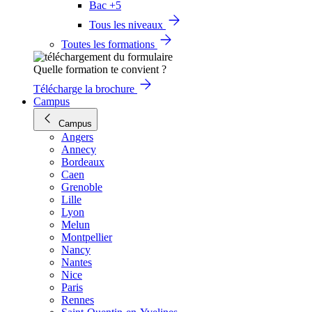
Bac +5
Tous les niveaux
Toutes les formations
Quelle formation te convient ?
Télécharge la brochure
Campus
Campus
Angers
Annecy
Bordeaux
Caen
Grenoble
Lille
Lyon
Melun
Montpellier
Nancy
Nantes
Nice
Paris
Rennes