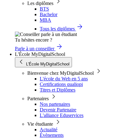
Les diplômes
BTS
Bachelor
MBA
Tous les diplômes
Tu hésites encore ?
Parle à un conseiller
L'École MyDigitalSchool
L'École MyDigitalSchool
Bienvenue chez MyDigitalSchool
L'école du Web en 5 ans
Certifications qualiopi
Titres et Diplômes
Partenaires
Nos partenaires
Devenir Partenaire
L'alliance Eduservices
Vie étudiante
Actualité
Évènements