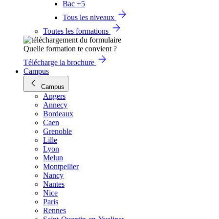
Bac +5
Tous les niveaux
Toutes les formations
Quelle formation te convient ?
Télécharge la brochure
Campus
Campus
Angers
Annecy
Bordeaux
Caen
Grenoble
Lille
Lyon
Melun
Montpellier
Nancy
Nantes
Nice
Paris
Rennes