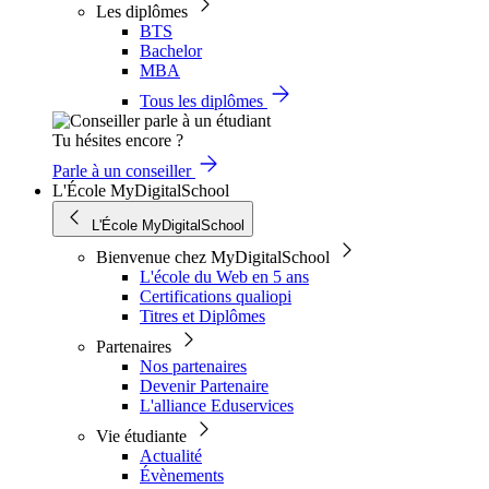
Les diplômes
BTS
Bachelor
MBA
Tous les diplômes
Tu hésites encore ?
Parle à un conseiller
L'École MyDigitalSchool
L'École MyDigitalSchool
Bienvenue chez MyDigitalSchool
L'école du Web en 5 ans
Certifications qualiopi
Titres et Diplômes
Partenaires
Nos partenaires
Devenir Partenaire
L'alliance Eduservices
Vie étudiante
Actualité
Évènements