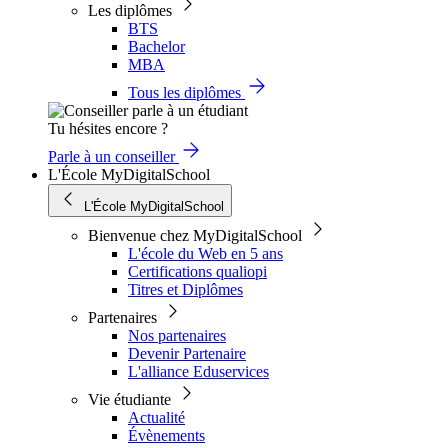
Les diplômes
BTS
Bachelor
MBA
Tous les diplômes
Tu hésites encore ?
Parle à un conseiller
L'École MyDigitalSchool
L'École MyDigitalSchool
Bienvenue chez MyDigitalSchool
L'école du Web en 5 ans
Certifications qualiopi
Titres et Diplômes
Partenaires
Nos partenaires
Devenir Partenaire
L'alliance Eduservices
Vie étudiante
Actualité
Évènements