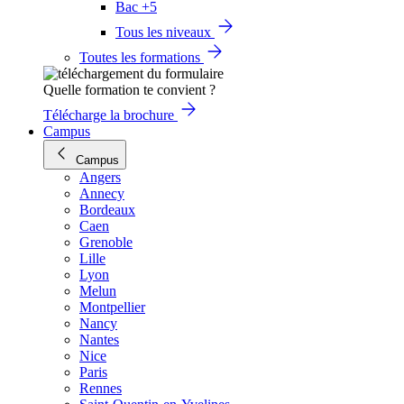
Bac +5
Tous les niveaux
Toutes les formations
Quelle formation te convient ?
Télécharge la brochure
Campus
Campus
Angers
Annecy
Bordeaux
Caen
Grenoble
Lille
Lyon
Melun
Montpellier
Nancy
Nantes
Nice
Paris
Rennes