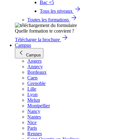
Bac +5
Tous les niveaux
Toutes les formations
Quelle formation te convient ?
Télécharge la brochure
Campus
Campus
Angers
Annecy
Bordeaux
Caen
Grenoble
Lille
Lyon
Melun
Montpellier
Nancy
Nantes
Nice
Paris
Rennes