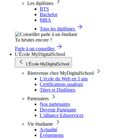
Les diplômes
BTS
Bachelor
MBA
Tous les diplômes
Tu hésites encore ?
Parle à un conseiller
L'École MyDigitalSchool
L'École MyDigitalSchool
Bienvenue chez MyDigitalSchool
L'école du Web en 5 ans
Certifications qualiopi
Titres et Diplômes
Partenaires
Nos partenaires
Devenir Partenaire
L'alliance Eduservices
Vie étudiante
Actualité
Évènements