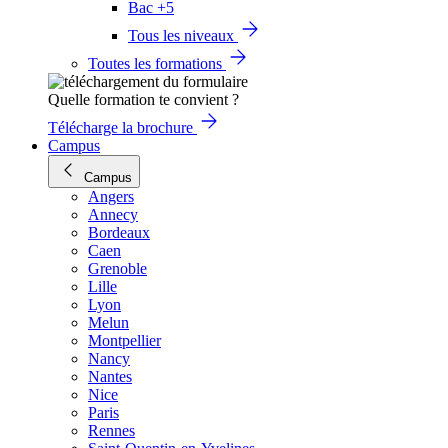
Bac +5
Tous les niveaux
Toutes les formations
Quelle formation te convient ?
Télécharge la brochure
Campus
Campus
Angers
Annecy
Bordeaux
Caen
Grenoble
Lille
Lyon
Melun
Montpellier
Nancy
Nantes
Nice
Paris
Rennes