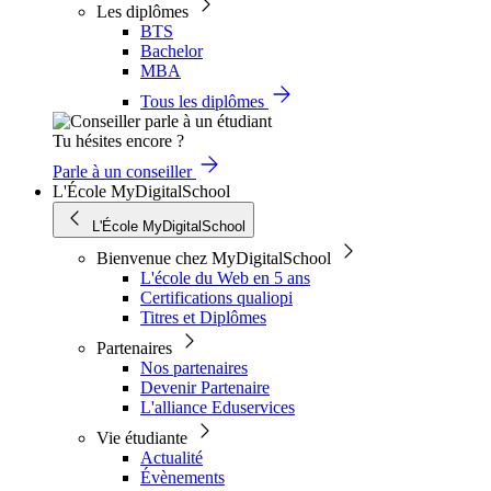
Les diplômes
BTS
Bachelor
MBA
Tous les diplômes
Tu hésites encore ?
Parle à un conseiller
L'École MyDigitalSchool
L'École MyDigitalSchool
Bienvenue chez MyDigitalSchool
L'école du Web en 5 ans
Certifications qualiopi
Titres et Diplômes
Partenaires
Nos partenaires
Devenir Partenaire
L'alliance Eduservices
Vie étudiante
Actualité
Évènements